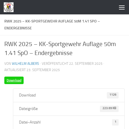
Zum Inhalt springen
RWK 2025 – KK-SPORTGEWEHR AUFLAGE 50M 1.41 SPO –
ENDERGEBNISSE
RWK 2025 – KK-Sportgewehr Auflage 50m
1.41 SpO – Endergebnisse
VON
WILHELM ALBERS
· VERÖFFENTLICHT
22. SEPTEMBER 2025
·
AKTUALISIERT
23. SEPTEMBER 2025
Download
Download
1126
Dateigröße
223.69 KB
Datei-Anzahl
1