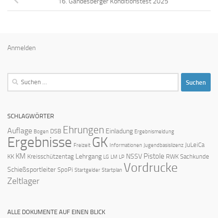
16. Gandesberger Konditionstest 2025
Anmelden
Suchen
nach:
SCHLAGWÖRTER
Ehrungen
Auflage
Einladung
DSB
Bogen
Ergebnismeldung
Ergebnisse
GK
JuLeiCa
Freizeit
Informationen
Jugendbasislizenz
KM
Pistole
Lehrgang
NSSV
KK
Kreisschützentag
RWK
Sachkunde
LG
LM
LP
Vordrucke
Schießsportleiter
SpoPi
Startgelder
Startplan
Zeltlager
ALLE DOKUMENTE AUF EINEN BLICK