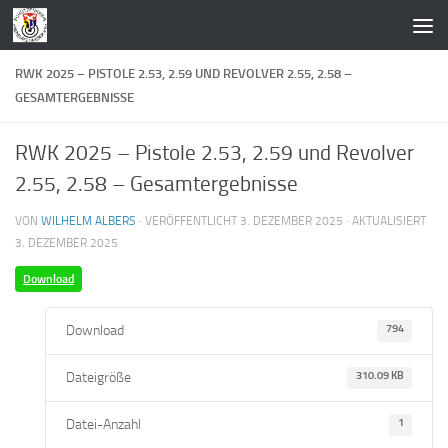
Zum Inhalt springen
RWK 2025 – PISTOLE 2.53, 2.59 UND REVOLVER 2.55, 2.58 –
GESAMTERGEBNISSE
RWK 2025 – Pistole 2.53, 2.59 und Revolver
2.55, 2.58 – Gesamtergebnisse
VON
WILHELM ALBERS
· VERÖFFENTLICHT
3. DEZEMBER 2025
· AKTUALISIERT
3. DEZEMBER 2025
Download
Download
794
Dateigröße
310.09 KB
Datei-Anzahl
1