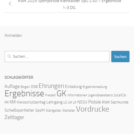
RWK 2025 Sportpistole Kleinkaliber SpO 2.40 – Ergebnisse
1-3 DG.
Anmelden
Suchen
nach:
SCHLAGWÖRTER
Ehrungen
Auflage
Einladung
DSB
Bogen
Ergebnismeldung
Ergebnisse
GK
JuLeiCa
Freizeit
Informationen
Jugendbasislizenz
KM
Pistole
Lehrgang
NSSV
KK
Kreisschützentag
RWK
Sachkunde
LG
LM
LP
Vordrucke
Schießsportleiter
SpoPi
Startgelder
Startplan
Zeltlager