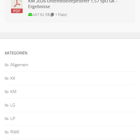
KM 2026 Unterhebelrepetierer 1.57 SpO GK -
Ergebnisse
407.52 KB
1 file(s)
KATEGORIEN
Allgemein
KK
KM
LG
LP
RWK