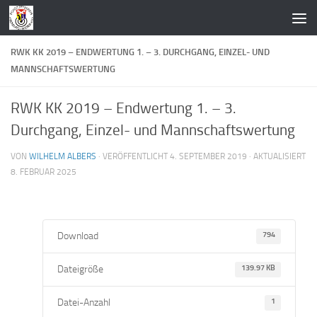
Zum Inhalt springen
RWK KK 2019 – ENDWERTUNG 1. – 3. DURCHGANG, EINZEL- UND
MANNSCHAFTSWERTUNG
RWK KK 2019 – Endwertung 1. – 3.
Durchgang, Einzel- und Mannschaftswertung
VON
WILHELM ALBERS
· VERÖFFENTLICHT
4. SEPTEMBER 2019
· AKTUALISIERT
8. FEBRUAR 2025
Download
794
Dateigröße
139.97 KB
Datei-Anzahl
1