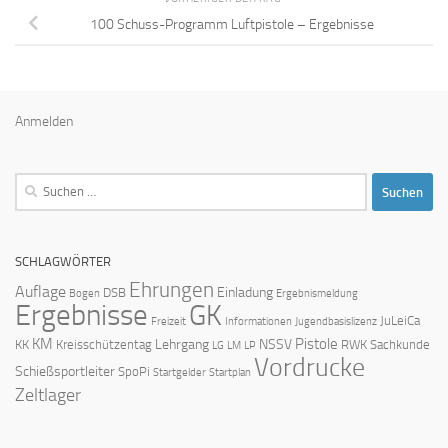
100 Schuss-Programm Luftpistole – Ergebnisse
Anmelden
Suchen
nach:
SCHLAGWÖRTER
Ehrungen
Auflage
Einladung
DSB
Bogen
Ergebnismeldung
Ergebnisse
GK
JuLeiCa
Freizeit
Informationen
Jugendbasislizenz
KM
Pistole
Lehrgang
NSSV
KK
Kreisschützentag
RWK
Sachkunde
LG
LM
LP
Vordrucke
Schießsportleiter
SpoPi
Startgelder
Startplan
Zeltlager