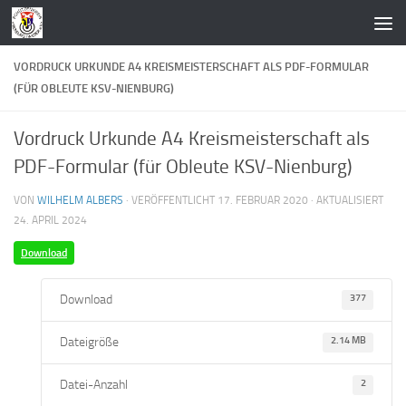
Zum Inhalt springen
VORDRUCK URKUNDE A4 KREISMEISTERSCHAFT ALS PDF-FORMULAR
(FÜR OBLEUTE KSV-NIENBURG)
Vordruck Urkunde A4 Kreismeisterschaft als
PDF-Formular (für Obleute KSV-Nienburg)
VON
WILHELM ALBERS
· VERÖFFENTLICHT
17. FEBRUAR 2020
· AKTUALISIERT
24. APRIL 2024
Download
Download
377
Dateigröße
2.14 MB
Datei-Anzahl
2