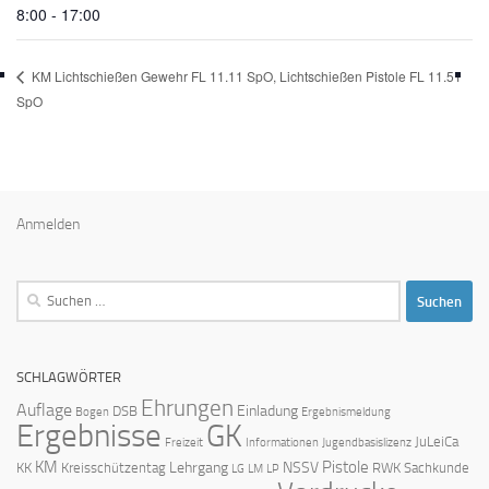
8:00 - 17:00
KM Lichtschießen Gewehr FL 11.11 SpO, Lichtschießen Pistole FL 11.51
SpO
Anmelden
Suchen
nach:
SCHLAGWÖRTER
Ehrungen
Auflage
Einladung
DSB
Bogen
Ergebnismeldung
Ergebnisse
GK
JuLeiCa
Freizeit
Informationen
Jugendbasislizenz
KM
Pistole
Lehrgang
NSSV
KK
Kreisschützentag
RWK
Sachkunde
LG
LM
LP