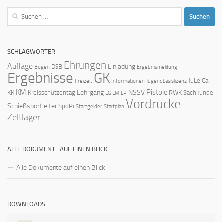
Suchen
nach:
SCHLAGWÖRTER
Ehrungen
Auflage
Einladung
DSB
Bogen
Ergebnismeldung
Ergebnisse
GK
JuLeiCa
Freizeit
Informationen
Jugendbasislizenz
KM
Pistole
Lehrgang
NSSV
KK
Kreisschützentag
RWK
Sachkunde
LG
LM
LP
Vordrucke
Schießsportleiter
SpoPi
Startgelder
Startplan
Zeltlager
ALLE DOKUMENTE AUF EINEN BLICK
Alle Dokumente auf einen Blick
DOWNLOADS