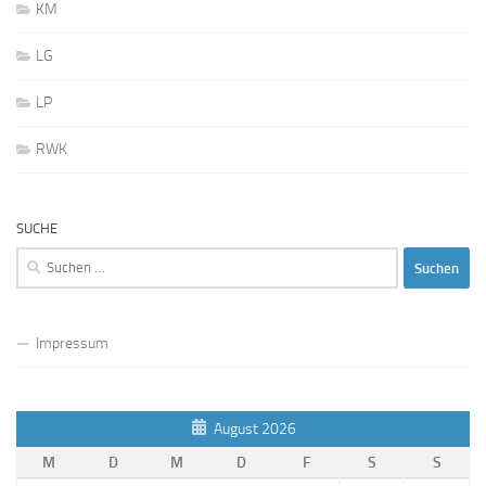
KM
LG
LP
RWK
SUCHE
Suchen
nach:
Impressum
August 2026
M
D
M
D
F
S
S