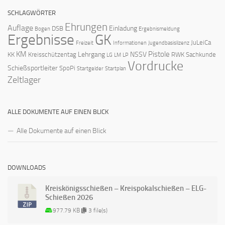
SCHLAGWÖRTER
Ehrungen
Auflage
Einladung
DSB
Bogen
Ergebnismeldung
Ergebnisse
GK
JuLeiCa
Freizeit
Informationen
Jugendbasislizenz
KM
Pistole
Lehrgang
NSSV
KK
Kreisschützentag
RWK
Sachkunde
LG
LM
LP
Vordrucke
Schießsportleiter
SpoPi
Startgelder
Startplan
Zeltlager
ALLE DOKUMENTE AUF EINEN BLICK
Alle Dokumente auf einen Blick
DOWNLOADS
Kreiskönigsschießen – Kreispokalschießen – ELG-
Schießen 2026
977.79 KB
3 file(s)