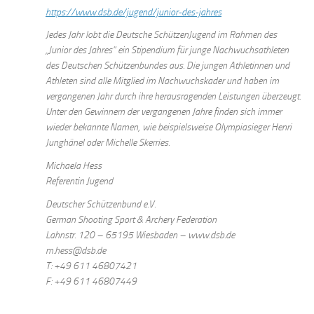
https://www.dsb.de/jugend/junior-des-jahres
Jedes Jahr lobt die Deutsche SchützenJugend im Rahmen des
„Junior des Jahres“ ein Stipendium für junge Nachwuchsathleten
des Deutschen Schützenbundes aus. Die jungen Athletinnen und
Athleten sind alle Mitglied im Nachwuchskader und haben im
vergangenen Jahr durch ihre herausragenden Leistungen überzeugt.
Unter den Gewinnern der vergangenen Jahre finden sich immer
wieder bekannte Namen, wie beispielsweise Olympiasieger Henri
Junghänel oder Michelle Skerries.
Michaela Hess
Referentin Jugend
Deutscher Schützenbund e.V.
German Shooting Sport & Archery Federation
Lahnstr. 120 – 65195 Wiesbaden – www.dsb.de
m.hess@dsb.de
T: +49 611 46807421
F: +49 611 46807449