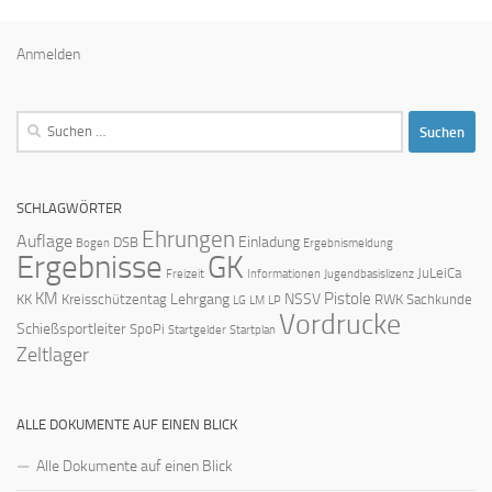
Anmelden
Suchen
nach:
SCHLAGWÖRTER
Ehrungen
Auflage
Einladung
DSB
Bogen
Ergebnismeldung
Ergebnisse
GK
JuLeiCa
Freizeit
Informationen
Jugendbasislizenz
KM
Pistole
Lehrgang
NSSV
KK
Kreisschützentag
RWK
Sachkunde
LG
LM
LP
Vordrucke
Schießsportleiter
SpoPi
Startgelder
Startplan
Zeltlager
ALLE DOKUMENTE AUF EINEN BLICK
Alle Dokumente auf einen Blick