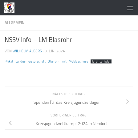
Zum Inhalt springen
ALLGEMEIN
NSSV Info – LM Blasrohr
VON
WILHELM ALBERS
·
3. JUNI 2024
Plakat_Landesmeisterschaft_Blasrohr_mit_Meldeschluss
Herunterladen
NÄCHSTER BEITRAG
Spenden für das Kreisjugendzeltlager
VORHERIGER BEITRAG
Kreisjugendwettkampf 2024 in Nendorf