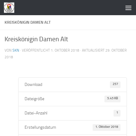
Zum Inhalt springen
KREISKÖNIGIN DAMEN ALT
Kreiskönigin Damen Alt
VON
SKN
· VERÖFFENTLICHT
1. OKTOBER 2018
· AKTUALISIERT
29. OKTOBER
2018
Download
257
Dateigröße
5.45 KB
Datei-Anzahl
1
Erstellungsdatum
1. Oktober 2018