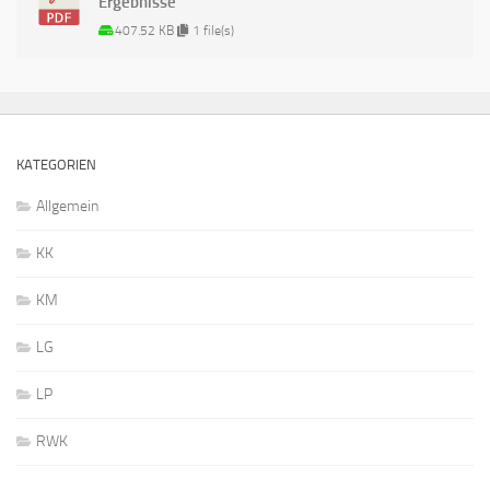
Ergebnisse
407.52 KB
1 file(s)
KATEGORIEN
Allgemein
KK
KM
LG
LP
RWK