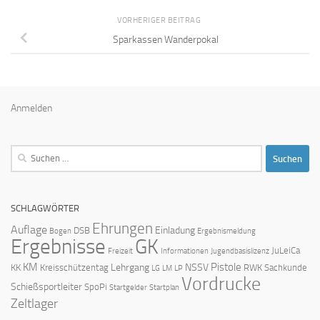
VORHERIGER BEITRAG
Sparkassen Wanderpokal
Anmelden
Suchen
nach:
SCHLAGWÖRTER
Ehrungen
Auflage
Einladung
DSB
Bogen
Ergebnismeldung
Ergebnisse
GK
JuLeiCa
Freizeit
Informationen
Jugendbasislizenz
KM
Pistole
Lehrgang
NSSV
KK
Kreisschützentag
RWK
Sachkunde
LG
LM
LP
Vordrucke
Schießsportleiter
SpoPi
Startgelder
Startplan
Zeltlager