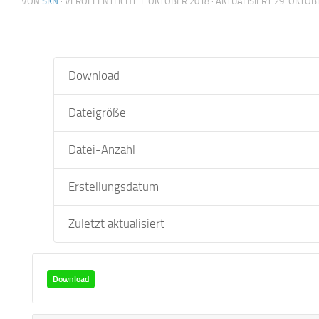
VON
SKN
· VERÖFFENTLICHT
1. OKTOBER 2018
· AKTUALISIERT
29. OKTOB
Download
Dateigröße
Datei-Anzahl
Erstellungsdatum
Zuletzt aktualisiert
Download