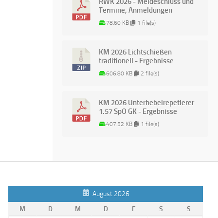
RWK 2026 - Meldeschluss und
Termine, Anmeldungen
78.60 KB
1 file(s)
KM 2026 Lichtschießen
traditionell - Ergebnisse
606.80 KB
2 file(s)
KM 2026 Unterhebelrepetierer
1.57 SpO GK - Ergebnisse
407.52 KB
1 file(s)
August 2026
M
D
M
D
F
S
S