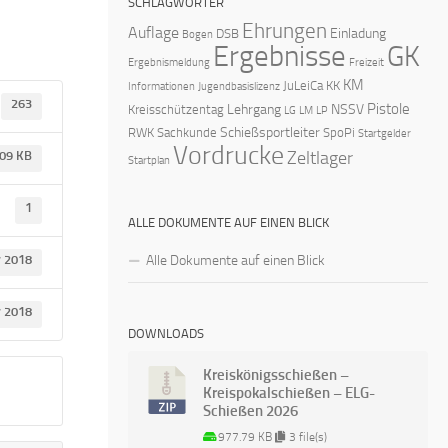
SCHLAGWÖRTER
Ehrungen
Auflage
Einladung
DSB
Bogen
Ergebnisse
GK
Ergebnismeldung
Freizeit
KM
JuLeiCa
KK
Informationen
Jugendbasislizenz
263
Pistole
Lehrgang
NSSV
Kreisschützentag
LG
LM
LP
Schießsportleiter
RWK
Sachkunde
SpoPi
Startgelder
Vordrucke
Zeltlager
.09 KB
Startplan
1
ALLE DOKUMENTE AUF EINEN BLICK
Alle Dokumente auf einen Blick
r 2018
r 2018
DOWNLOADS
Kreiskönigsschießen –
Kreispokalschießen – ELG-
Schießen 2026
977.79 KB
3 file(s)