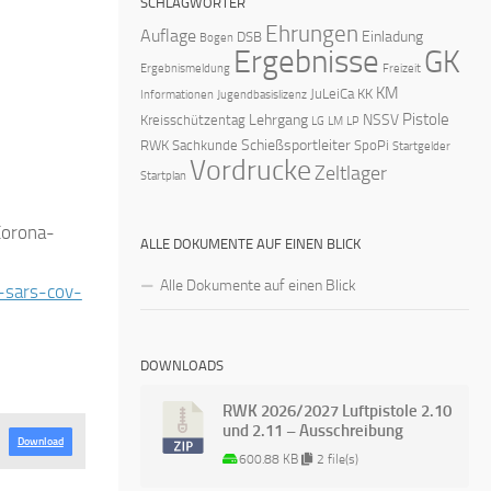
SCHLAGWÖRTER
Ehrungen
Auflage
Einladung
DSB
Bogen
Ergebnisse
GK
Ergebnismeldung
Freizeit
KM
JuLeiCa
KK
Informationen
Jugendbasislizenz
Pistole
Lehrgang
NSSV
Kreisschützentag
LG
LM
LP
Schießsportleiter
RWK
Sachkunde
SpoPi
Startgelder
Vordrucke
Zeltlager
Startplan
Corona-
ALLE DOKUMENTE AUF EINEN BLICK
Alle Dokumente auf einen Blick
-sars-cov-
DOWNLOADS
RWK 2026/2027 Luftpistole 2.10
und 2.11 – Ausschreibung
Download
600.88 KB
2 file(s)