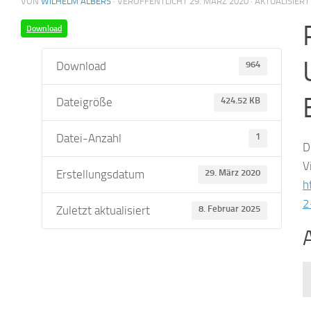
VON
WILHELM ALBERS
· VERÖFFENTLICHT
29. MÄRZ 2020
· AKTUALISIER
Download
Download
964
Dateigröße
424.52 KB
Datei-Anzahl
1
D
V
Erstellungsdatum
29. März 2020
h
2
Zuletzt aktualisiert
8. Februar 2025