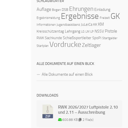
SCHLAGWÖRTER
Ehrungen
Auflage
Einladung
DSB
Bogen
Ergebnisse
GK
Ergebnismeldung
Freizeit
KM
JuLeiCa
KK
Informationen
Jugendbasislizenz
Pistole
Lehrgang
NSSV
Kreisschützentag
LG
LM
LP
Schießsportleiter
RWK
Sachkunde
SpoPi
Startgelder
Vordrucke
Zeltlager
Startplan
ALLE DOKUMENTE AUF EINEN BLICK
Alle Dokumente auf einen Blick
DOWNLOADS
RWK 2026/2027 Luftpistole 2.10
und 2.11 – Ausschreibung
600.88 KB
2 file(s)