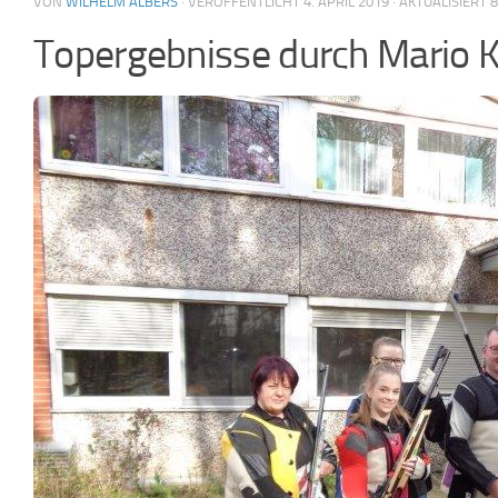
VON
WILHELM ALBERS
· VERÖFFENTLICHT
4. APRIL 2019
· AKTUALISIERT
8
Topergebnisse durch Mario Kl