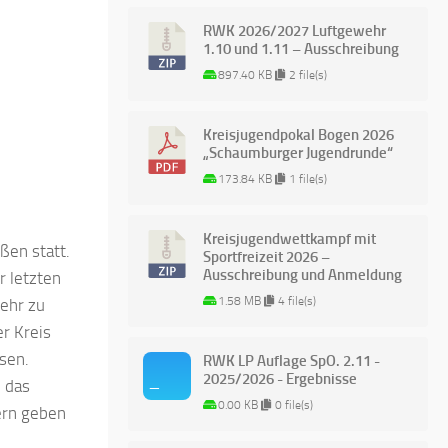
RWK 2026/2027 Luftgewehr
1.10 und 1.11 – Ausschreibung
897.40 KB
2 file(s)
Kreisjugendpokal Bogen 2026
„Schaumburger Jugendrunde“
173.84 KB
1 file(s)
Kreisjugendwettkampf mit
ßen statt.
Sportfreizeit 2026 –
Ausschreibung und Anmeldung
r letzten
1.58 MB
4 file(s)
ehr zu
er Kreis
sen.
RWK LP Auflage SpO. 2.11 -
2025/2026 - Ergebnisse
n das
0.00 KB
0 file(s)
ern geben