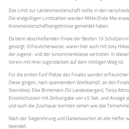
Das Limit zur Landesmeisterschaft sollte in den verschie
Die endgültigen Limitzahlen werden Mitte/Ende Mai erwa
Kreismeisterschaftsergebnisse gemeldet haben.
Da beim abschließenden Finale der Besten 10 Schützen/inne
gesorgt. Erfreulicherweise, waren hier auch mit Josy Hil
der Jugend- und der Juniorinnenklasse vertreten. In dies
Verein mit ihrer Jugendarbeit auf dem richtigen Weg ist.
Für die ersten fünf Plätze des Finales wurden erfreuliche
Diese gingen, nach spannendem Wettkampf, an den Finalsi
Steimbke), Elke Brinkmann (SV Landesbergen), Tonja Altma
Einzelschüssen mit Zeitvorgabe von 45 Sek. und Ansage j
und auch die Zuschauer konnten sehen wie das Teilnehmer
Nach der Siegerehrung und Dankesworten an alle Helfer wu
beendet.