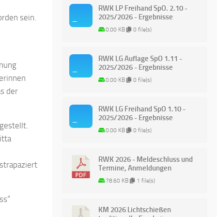
RWK LP Freihand SpO. 2.10 -
2025/2026 - Ergebnisse
orden sein.
0.00 KB
0 file(s)
RWK LG Auflage SpO 1.11 -
nnung
2025/2026 - Ergebnisse
terinnen
0.00 KB
0 file(s)
s der
RWK LG Freihand SpO 1.10 -
2025/2026 - Ergebnisse
estellt.
0.00 KB
0 file(s)
itta
RWK 2026 - Meldeschluss und
strapaziert
Termine, Anmeldungen
78.60 KB
1 file(s)
ss“
KM 2026 Lichtschießen