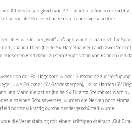
denen Altersklassen gleich von 27 Teilnehmer/innen erreicht w
rtet, wenn alle Kreisverbände dem Landesverband ihre
n alles wieder bei „Null“ anfängt, war hier natürlich für Spa
ker und Johanna Theis (beide SV Hämelhausen) auch zwei Vertre
em erlesenen Feld dabei zu sein zeugt schon von Können und da
rweise von der Fa. Hagedorn wieder Gutscheine zur Verfügung g
eger Uwe Brückner (SV Gandesbergen), Heiko Harries (SV Brig
nn und Mario Kleipsties (beide SV Brigitta Steimbke). Nach 10
edes einzelnen Schusswertes, wurden die Nerven noch einmal 
feld nochmal kräftig durcheinandergeschüttelt wurde.
rde die Veranstaltung mit einem kräftigen dreifach „Gut Schu