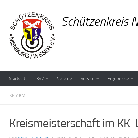
Zum Inhalt springen
Schützenkreis N
Startseite
KSV
Vereine
Service
Ergebnisse
KK
/
KM
Kreismeisterschaft im KK-