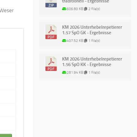
traditionell - Ergebnisse
606.80 KB
2 file(s)
g/Weser
KM 2026 Unterhebelrepetierer
1.57 SpO GK - Ergebnisse
407.52 KB
1 file(s)
KM 2026 Unterhebelrepetierer
1.56 SpO KK - Ergebnisse
281.94 KB
1 file(s)