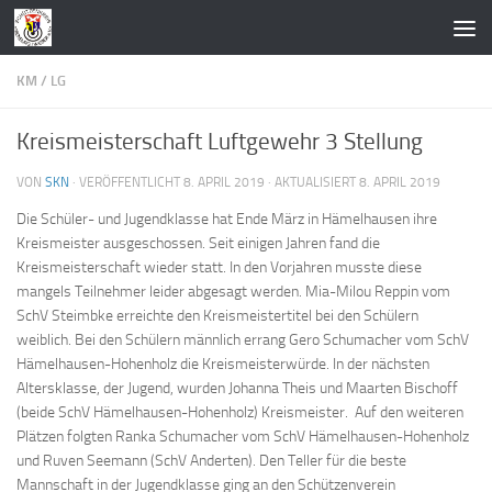
Zum Inhalt springen
KM
/
LG
Kreismeisterschaft Luftgewehr 3 Stellung
VON
SKN
· VERÖFFENTLICHT
8. APRIL 2019
· AKTUALISIERT
8. APRIL 2019
Die Schüler- und Jugendklasse hat Ende März in Hämelhausen ihre
Kreismeister ausgeschossen. Seit einigen Jahren fand die
Kreismeisterschaft wieder statt. In den Vorjahren musste diese
mangels Teilnehmer leider abgesagt werden. Mia-Milou Reppin vom
SchV Steimbke erreichte den Kreismeistertitel bei den Schülern
weiblich. Bei den Schülern männlich errang Gero Schumacher vom SchV
Hämelhausen-Hohenholz die Kreismeisterwürde. In der nächsten
Altersklasse, der Jugend, wurden Johanna Theis und Maarten Bischoff
(beide SchV Hämelhausen-Hohenholz) Kreismeister. Auf den weiteren
Plätzen folgten Ranka Schumacher vom SchV Hämelhausen-Hohenholz
und Ruven Seemann (SchV Anderten). Den Teller für die beste
Mannschaft in der Jugendklasse ging an den Schützenverein