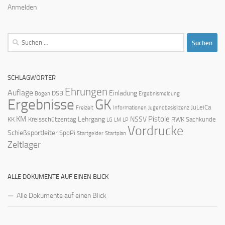
Anmelden
Suchen
nach:
SCHLAGWÖRTER
Ehrungen
Auflage
Einladung
DSB
Bogen
Ergebnismeldung
Ergebnisse
GK
JuLeiCa
Freizeit
Informationen
Jugendbasislizenz
KM
Pistole
Lehrgang
NSSV
KK
Kreisschützentag
RWK
Sachkunde
LG
LM
LP
Vordrucke
Schießsportleiter
SpoPi
Startgelder
Startplan
Zeltlager
ALLE DOKUMENTE AUF EINEN BLICK
Alle Dokumente auf einen Blick