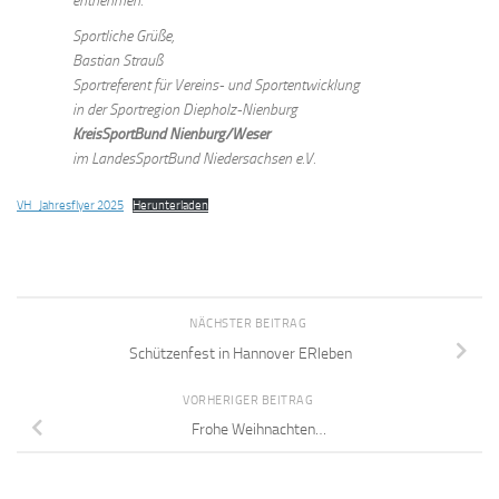
entnehmen.
Sportliche Grüße,
Bastian Strauß
Sportreferent für Vereins- und Sportentwicklung
in der Sportregion Diepholz-Nienburg
KreisSportBund Nienburg/Weser
im LandesSportBund Niedersachsen e.V.
VH_Jahresflyer 2025
Herunterladen
NÄCHSTER BEITRAG
Schützenfest in Hannover ERleben
VORHERIGER BEITRAG
Frohe Weihnachten…