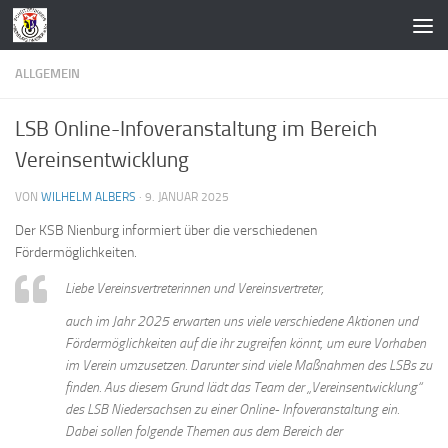
Zum Inhalt springen
ALLGEMEIN
LSB Online-Infoveranstaltung im Bereich
Vereinsentwicklung
VON
WILHELM ALBERS
·
9. JANUAR 2025
Der KSB Nienburg informiert über die verschiedenen
Fördermöglichkeiten.
Liebe Vereinsvertreterinnen und Vereinsvertreter,
auch im Jahr 2025 erwarten uns viele verschiedene Aktionen und
Fördermöglichkeiten auf die ihr zugreifen könnt, um eure Vorhaben
im Verein umzusetzen. Darunter sind viele Maßnahmen des LSBs zu
finden. Aus diesem Grund lädt das Team der „Vereinsentwicklung“
des LSB Niedersachsen zu einer Online- Infoveranstaltung ein.
Dabei sollen folgende Themen aus dem Bereich der