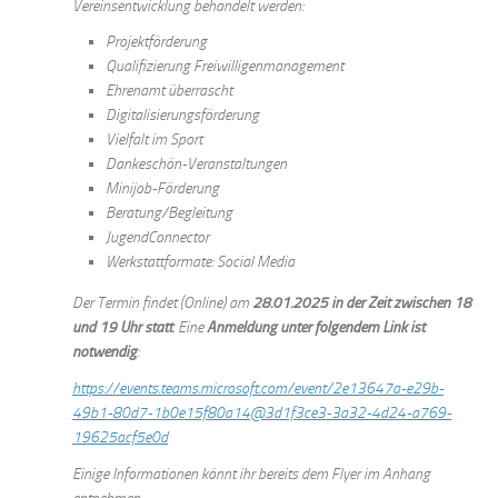
Vereinsentwicklung behandelt werden:
Projektförderung
Qualifizierung Freiwilligenmanagement
Ehrenamt überrascht
Digitalisierungsförderung
Vielfalt im Sport
Dankeschön-Veranstaltungen
Minijob-Förderung
Beratung/Begleitung
JugendConnector
Werkstattformate: Social Media
Der Termin findet (Online) am
28.01.2025 in der Zeit zwischen 18
und 19 Uhr statt
. Eine
Anmeldung unter folgendem Link ist
notwendig
:
https://events.teams.microsoft.com/event/2e13647a-e29b-
49b1-80d7-1b0e15f80a14@3d1f3ce3-3a32-4d24-a769-
19625acf5e0d
Einige Informationen könnt ihr bereits dem Flyer im Anhang