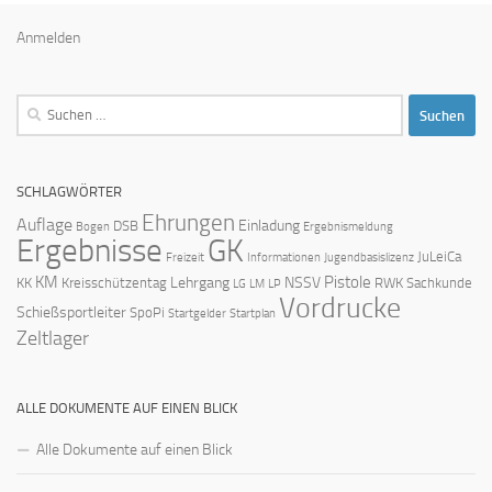
Anmelden
Suchen
nach:
SCHLAGWÖRTER
Ehrungen
Auflage
Einladung
DSB
Bogen
Ergebnismeldung
Ergebnisse
GK
JuLeiCa
Freizeit
Informationen
Jugendbasislizenz
KM
Pistole
Lehrgang
NSSV
KK
Kreisschützentag
RWK
Sachkunde
LG
LM
LP
Vordrucke
Schießsportleiter
SpoPi
Startgelder
Startplan
Zeltlager
ALLE DOKUMENTE AUF EINEN BLICK
Alle Dokumente auf einen Blick