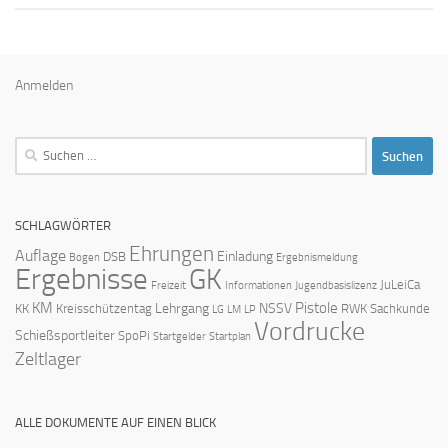
Anmelden
Suchen
nach:
SCHLAGWÖRTER
Ehrungen
Auflage
Einladung
DSB
Bogen
Ergebnismeldung
Ergebnisse
GK
JuLeiCa
Freizeit
Informationen
Jugendbasislizenz
KM
Pistole
Lehrgang
NSSV
KK
Kreisschützentag
RWK
Sachkunde
LG
LM
LP
Vordrucke
Schießsportleiter
SpoPi
Startgelder
Startplan
Zeltlager
ALLE DOKUMENTE AUF EINEN BLICK