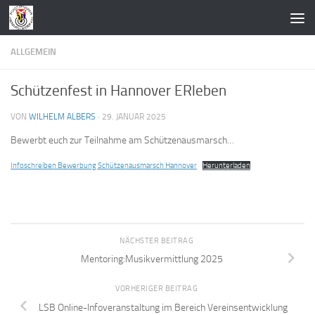
Zum Inhalt springen
ALLGEMEIN
Schützenfest in Hannover ERleben
VON
WILHELM ALBERS
·
29. JANUAR 2025
Bewerbt euch zur Teilnahme am Schützenausmarsch…
Infoschreiben Bewerbung Schützenausmarsch Hannover
Herunterladen
NÄCHSTER BEITRAG
Mentoring:Musikvermittlung 2025
VORHERIGER BEITRAG
LSB Online-Infoveranstaltung im Bereich Vereinsentwicklung