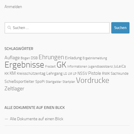
Anmelden
Suchen
nach:
SCHLAGWÖRTER
Ehrungen
Auflage
Einladung
DSB
Bogen
Ergebnismeldung
Ergebnisse
GK
JuLeiCa
Freizeit
Informationen
Jugendbasislizenz
KM
Pistole
Lehrgang
NSSV
KK
Kreisschützentag
RWK
Sachkunde
LG
LM
LP
Vordrucke
Schießsportleiter
SpoPi
Startgelder
Startplan
Zeltlager
ALLE DOKUMENTE AUF EINEN BLICK
Alle Dokumente auf einen Blick