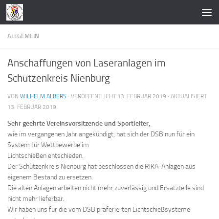
Zum Inhalt springen
ALLGEMEIN
Anschaffungen von Laseranlagen im
Schützenkreis Nienburg
VON
WILHELM ALBERS
· VERÖFFENTLICHT
13. FEBRUAR 2019
· AKTUALISIERT
13. FEBRUAR 2019
Sehr geehrte Vereinsvorsitzende und Sportleiter,
wie im vergangenen Jahr angekündigt, hat sich der DSB nun für ein
System für Wettbewerbe im
Lichtschießen entschieden.
Der Schützenkreis Nienburg hat beschlossen die RIKA-Anlagen aus
eigenem Bestand zu ersetzen.
Die alten Anlagen arbeiten nicht mehr zuverlässig und Ersatzteile sind
nicht mehr lieferbar.
Wir haben uns für die vom DSB präferierten Lichtschießsysteme